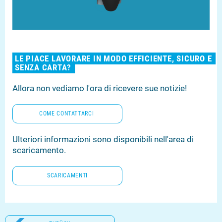
LE PIACE LAVORARE IN MODO EF­FI­CI­EN­TE, SICURO E
SENZA CARTA?
Allora non vediamo l'ora di ricevere sue notizie!
COME CON­TAT­T­AR­CI
Ulteriori in­for­ma­zio­ni sono dis­po­ni­bi­li nell'area di
sca­ri­ca­men­to.
SCA­RI­CA­MEN­TI