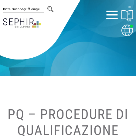
DE
IT
FR
INFORMAZIONI SU SEPHIR
SERVIZI E SUPPORTO
Associazione
Formatori professionali
Apprendisti
CI - Corsi interaziendali
PQ – Procedure di qualificazione
PQ – PROCEDURE DI
Scuola professionale
SEPHIR IN FUNZIONE
QUALIFICAZIONE