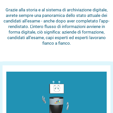
Grazie alla storia e al sistema di ar­chi­via­zio­ne digitale,
avrete sempre una pan­ora­mi­ca dello stato attuale dei
candidati all'esame - anche dopo aver com­pleta­to l’ap­p­
ren­di­sta­to. L'intero flusso di in­for­ma­zio­ni avviene in
forma digitale, ciò significa: aziende di for­ma­zio­ne,
candidati all'esame, capi esperti ed esperti lavorano
fianco a fianco.