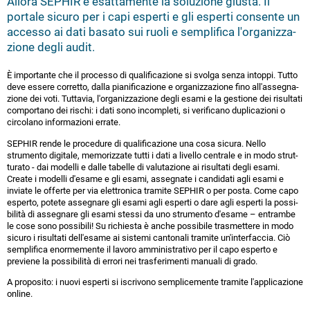
Allora SEPHIR è esat­ta­men­te la soluzione giusta. Il
portale sicuro per i capi esperti e gli esperti consente un
accesso ai dati basato sui ruoli e sem­pli­fi­ca l'or­ga­niz­za­
zio­ne degli audit.
È im­port­an­te che il processo di qua­li­fi­ca­zio­ne si svolga senza intoppi. Tutto
deve essere corretto, dalla pia­ni­fi­ca­zio­ne e or­ga­niz­za­zio­ne fino all'as­segna­
zio­ne dei voti. Tuttavia, l'or­ga­niz­za­zio­ne degli esami e la gestione dei risultati
com­porta­no dei rischi: i dati sono in­com­ple­ti, si ve­ri­fi­ca­no du­pli­ca­zio­ni o
circolano in­for­ma­zio­ni errate.
SEPHIR rende le procedure di qua­li­fi­ca­zio­ne una cosa sicura. Nello
strumento digitale, me­mo­riz­za­te tutti i dati a livello centrale e in modo strut­
tu­ra­to - dai modelli e dalle tabelle di va­lu­t­a­zio­ne ai risultati degli esami.
Create i modelli d'esame e gli esami, assegnate i candidati agli esami e
inviate le offerte per via elet­tro­ni­ca tramite SEPHIR o per posta. Come capo
esperto, potete assegnare gli esami agli esperti o dare agli esperti la pos­si­
bi­lità di assegnare gli esami stessi da uno strumento d'esame – entrambe
le cose sono possibili! Su richiesta è anche possibile tras­met­te­re in modo
sicuro i risultati dell'esame ai sistemi cantonali tramite un'in­ter­fac­cia. Ciò
sem­pli­fi­ca enor­me­men­te il lavoro ammi­nis­tra­tivo per il capo esperto e
previene la pos­si­bi­lità di errori nei tras­fe­ri­men­ti manuali di grado.
A proposito: i nuovi esperti si iscrivono sem­pli­ce­men­te tramite l'ap­p­li­ca­zio­ne
online.