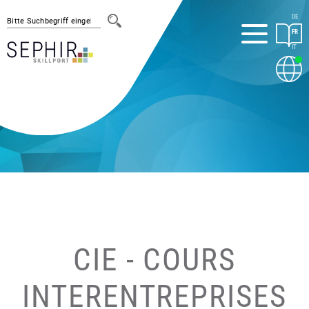
DE
FR
IT
SEPHIR EN BREF
PRESTATIONS
Association professionnelle
Formateurs
Apprentis
CIE - Cours Interentreprises
PQ - Procédure de qualification
CIE - COURS
École professionelle
SEPHIR EN ACTION
INTERENTREPRISES