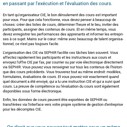
en passant par l'exécution et l'évaluation des cours.
En tant qu'or­ga­ni­sa­teur CIE, le bon déroulement des cours est important
pour vous. Pour que cela fonc­tion­ne, vous devez penser à beaucoup de
choses: créer des listes de cours, déterminer l'heure et le lieu, inviter des
par­ti­ci­pants, assigner des contenus de cours. Et en même temps, vous
devez en­re­gis­t­rer les per­for­man­ces des ap­p­ren­ants et informer les en­tre­pri­
ses à ce sujet. Mains sur le cœur: même avec beaucoup de talent or­ga­ni­sa­
ti­on­nel, ce n'est pas toujours facile.
L'or­ga­ni­sa­ti­on des CIE via SEPHIR facilite ces tâches bien souvent. Vous
affectez ra­pi­de­ment les par­ti­ci­pants et les in­st­ruc­teurs aux cours et
envoyez l'offre CIE par fax, par courrier ou par voie élec­tro­ni­que di­rec­te­ment
via SEPHIR. Vous pouvez vous rens­eig­ner sur tous les contenus de l'his­to­ri­
que des cours précédents. Vous trouverez tout au même endroit: modèles,
for­mu­lai­res, éva­lua­tions de cours. Et vous pouvez voir exac­te­ment quand
quel document a été envoyé, qui a lu une in­st­ruc­tion CIE et qui a suivi quel
cours. La preuve de compétence ou l'évaluation du cours sont également
dis­po­ni­bles sous forme élec­tro­ni­que.
Enfin, les données de cours peuvent être exportées de SEPHIR ou
transférées via l'interface vers votre propre système de gestion d'en­tre­pri­se
pour les décomptes CIE.