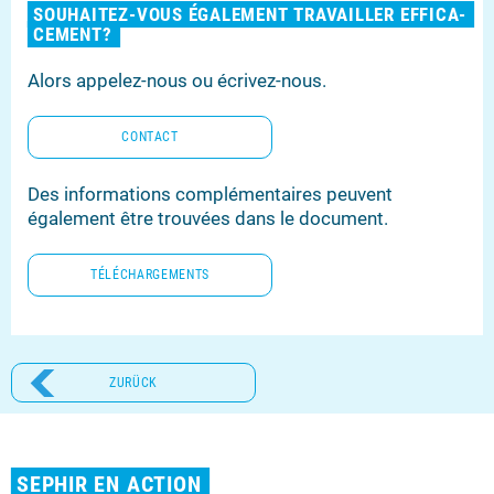
SOUHAITEZ-​VOUS ÉGALEMENT TRA­VAIL­LER EF­FI­CA­
CE­MENT?
Alors appelez-​nous ou écrivez-​nous.
CONTACT
Des in­for­ma­ti­ons complémentaires peuvent
également être trouvées dans le document.
TÉLÉCHAR­GE­MENTS
ZURÜCK
SEPHIR EN ACTION