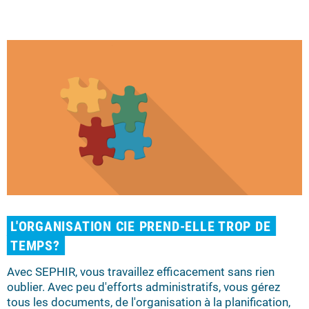
L'ORGANISATION CIE PREND-ELLE TROP DE
TEMPS?
Avec SEPHIR, vous tra­vail­lez ef­fi­ca­ce­ment sans rien
oublier. Avec peu d'efforts ad­mi­nis­tra­tifs, vous gérez
tous les documents, de l'or­ga­ni­sa­ti­on à la pla­ni­fi­ca­ti­on,